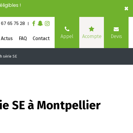
ligibles !
×
 67 65 75 28
Devis
Appel
Acompte
Actus
FAQ
Contact
h série SE
ie SE à Montpellier