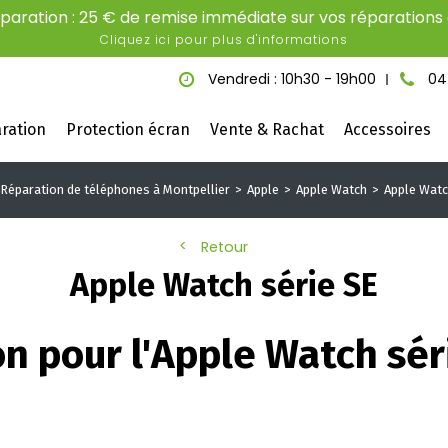
aration : 25 € de remise immédiate sur vos réparations é
Cliquez ici pour plus d'informations
Vendredi : 10h30 - 19h00
04
ration
Protection écran
Vente & Rachat
Accessoires
Réparation de téléphones à Montpellier
Apple
Apple Watch
Apple Watc
Retour
Apple Watch série SE
on pour l'Apple Watch sér