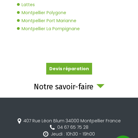
Lattes
Montpellier Polygone
Montpellier Port Marianne
Montpellier La Pompignane
Devis réparation
Notre savoir-faire
407 Rue Léon Blum
34000
Montpellier
France
04 67 65 75 28
Jeudi : 10h30 - 19h00