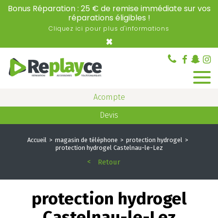
Bonus Réparation : 25 € de remise immédiate sur vos
réparations éligibles !
Cliquez ici pour plus d'informations
×
Acompte
Devis
Accueil
magasin de téléphone
protection hydrogel
protection hydrogel Castelnau-le-Lez
Retour
protection hydrogel
Castelnau-le-Lez