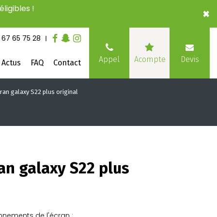
ligibles !
×
 67 65 75 28
Devis
Appel
Acompte
Actus
FAQ
Contact
ran galaxy S22 plus original
an galaxy S22 plus
nnements de l'écran :