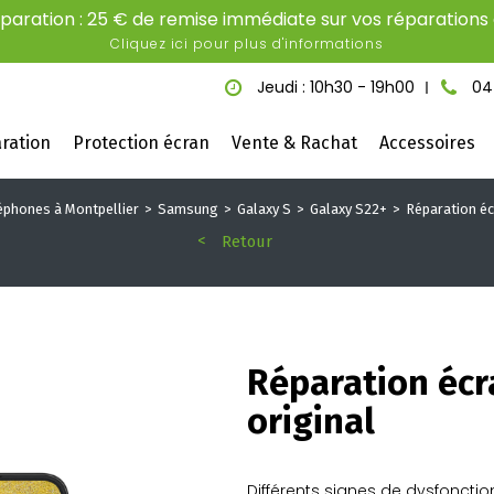
aration : 25 € de remise immédiate sur vos réparations é
Cliquez ici pour plus d'informations
Jeudi : 10h30 - 19h00
04
ration
Protection écran
Vente & Rachat
Accessoires
éphones à Montpellier
Samsung
Galaxy S
Galaxy S22+
Réparation éc
Retour
Réparation écr
original
Différents signes de dysfonctio