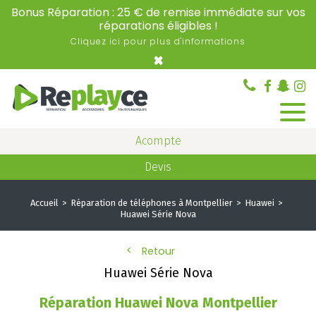
Bonus Réparation : 25 € de remise immédiate sur vos
réparations éligibles !
Cliquez ici pour plus d'informations
×
Acompte
Devis
Accueil
Réparation de téléphones à Montpellier
Huawei
Huawei Série Nova
Retour
Huawei Série Nova
Réparation Huawei Nova Montpellier