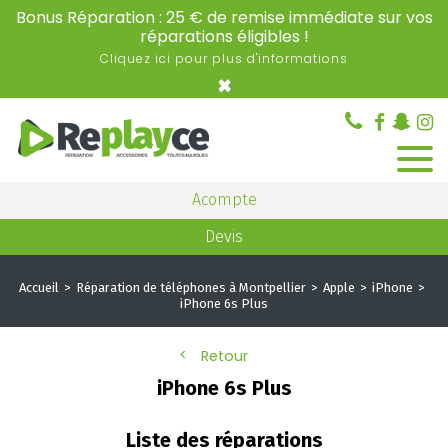
Bonus Réparation : 25 € de remise immédiate sur vos
réparations éligibles !
Cliquez ici pour plus d'informations
×
Acompte
Devis
Accueil
Réparation de téléphones à Montpellier
Apple
iPhone
iPhone 6s Plus
Retour
iPhone 6s Plus
Liste des réparations