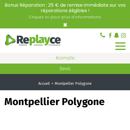
Bonus Réparation : 25 € de remise immédiate sur vos
réparations éligibles !
Cliquez ici pour plus d'informations
×
Acompte
Devis
Accueil
Montpellier Polygone
Montpellier Polygone