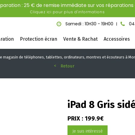
aration : 25 € de remise immédiate sur vos réparations é
Cliquez ici pour plus d'informations
Samedi : 10H30 - 19H00
04
ration
Protection écran
Vente & Rachat
Accessoires
re magasin de téléphones, tablettes, ordinateurs, montres et écouteurs à Mon
Retour
iPad 8 Gris sid
PRIX : 199.9€
Je suis intéressé