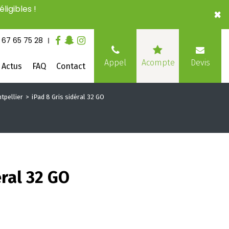
ligibles !
×
 67 65 75 28
Devis
Appel
Acompte
Actus
FAQ
Contact
tpellier
iPad 8 Gris sidéral 32 GO
éral 32 GO