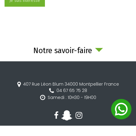
Je suis intéressé
Notre savoir-faire
407 Rue Léon Blum
34000
Montpellier
France
04 67 65 75 28
Samedi : 10H30 - 19H00