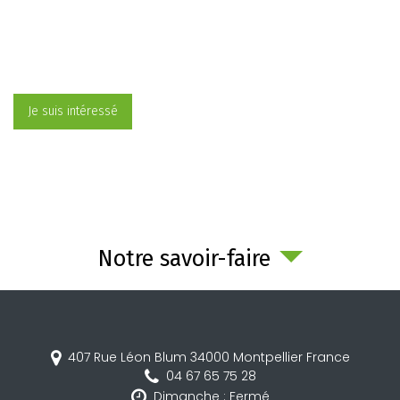
Je suis intéressé
Notre savoir-faire
407 Rue Léon Blum
34000
Montpellier
France
04 67 65 75 28
Dimanche : Fermé