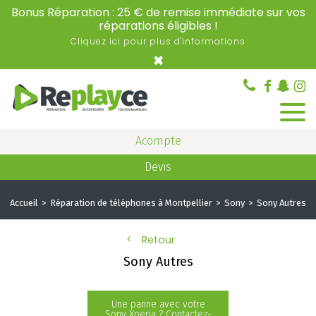
Bonus Réparation : 25 € de remise immédiate sur vos
réparations éligibles !
Cliquez ici pour plus d'informations
×
Acompte
Devis
Accueil
Réparation de téléphones à Montpellier
Sony
Sony Autres
Retour
Sony Autres
Une panne avec votre
Sony Xperia ? Contactez-