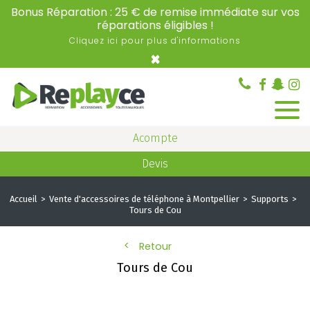
Bonus Réparation : 25 € de remise immédiate sur vos
réparations éligibles !
Cliquez ici pour plus d'informations
×
Acompte
Devis
Accueil
Vente d'accessoires de téléphone à Montpellier
Supports
Tours de Cou
Retour
Tours de Cou