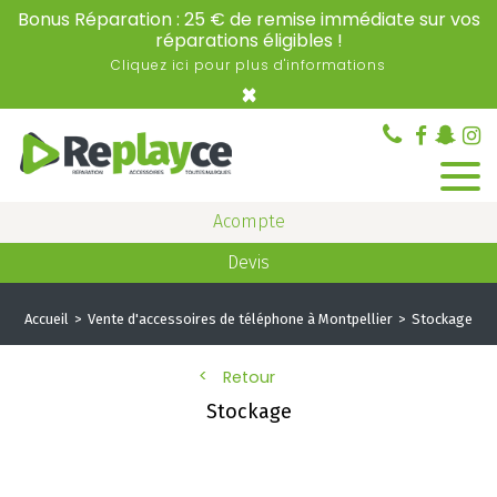
Bonus Réparation : 25 € de remise immédiate sur vos
réparations éligibles !
Cliquez ici pour plus d'informations
×
Acompte
Devis
Accueil
Vente d'accessoires de téléphone à Montpellier
Stockage
Retour
Stockage