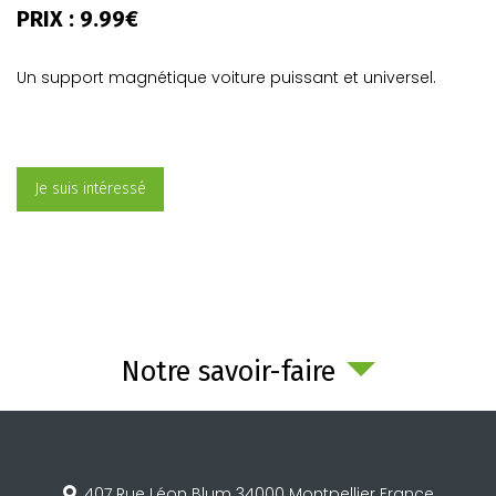
PRIX : 9.99€
Un
support
magnétique
voiture
puissant et universel.
Je suis intéressé
Notre savoir-faire
407 Rue Léon Blum
34000
Montpellier
France