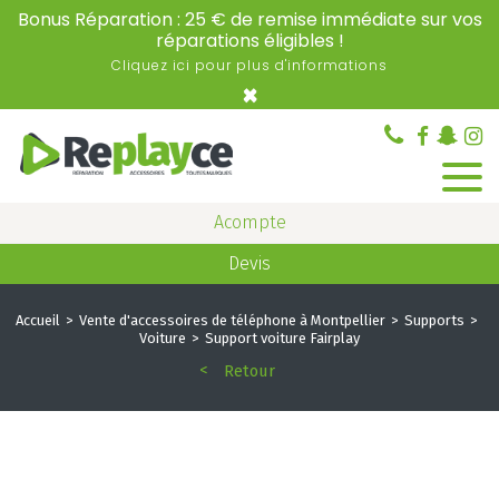
Bonus Réparation : 25 € de remise immédiate sur vos
réparations éligibles !
Cliquez ici pour plus d'informations
×
Acompte
Devis
Accueil
Vente d'accessoires de téléphone à Montpellier
Supports
Voiture
Support voiture Fairplay
Retour