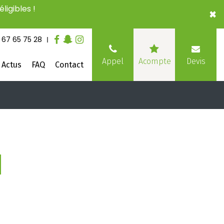
ligibles !
×
 67 65 75 28
Devis
Appel
Acompte
Actus
FAQ
Contact