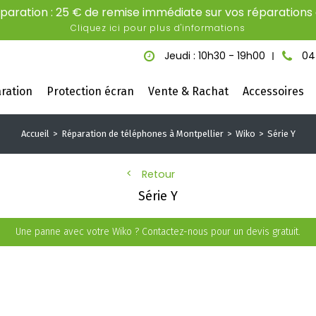
aration : 25 € de remise immédiate sur vos réparations é
Cliquez ici pour plus d'informations
Jeudi : 10h30 - 19h00
04
ration
Protection écran
Vente & Rachat
Accessoires
Accueil
Réparation de téléphones à Montpellier
Wiko
Série Y
Retour
Série Y
Une panne avec votre Wiko ? Contactez-nous pour un devis gratuit.