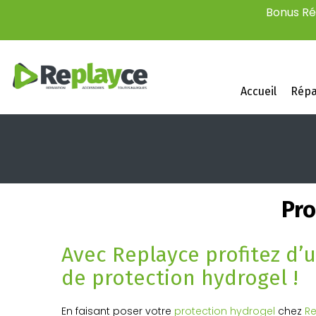
Bonus Rép
Accueil
Répa
Pro
Avec Replayce profitez d’
de protection hydrogel !
En faisant poser votre
protection hydrogel
chez
R