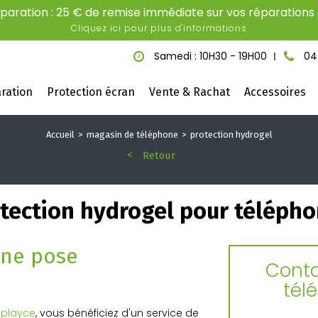
aration : 25 € de remise immédiate sur vos réparations é
Cliquez ici pour plus d'informations
Samedi : 10H30 - 19H00
04
ration
Protection écran
Vente & Rachat
Accessoires
Accueil
magasin de téléphone
protection hydrogel
Retour
tection hydrogel pour téléph
une pose
Conta
tél
eplayce
, vous bénéficiez d'un service de