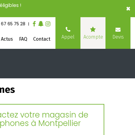
ligibles !
×
 67 65 75 28
Devis
Appel
Acompte
Actus
FAQ
Contact
ones
ctez votre magasin de
éphones à Montpellier