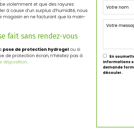
mbe violemment et que des rayures
ller à cause d’un surplus d’humidité, nous
e magasin en ne facturant que la main-
se fait sans rendez-vous
la
pose de protection hydrogel
ou si
pe de protection écran, n’hésitez pas à
En soumetta
e disposition
.
informations sa
demande formul
découler.