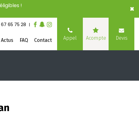
ligibles !
×
 67 65 75 28
Devis
Appel
Acompte
Actus
FAQ
Contact
an