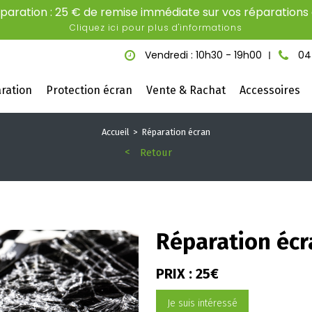
aration : 25 € de remise immédiate sur vos réparations é
Cliquez ici pour plus d'informations
Vendredi : 10h30 - 19h00
04
ration
Protection écran
Vente & Rachat
Accessoires
Accueil
Réparation écran
Retour
Réparation écr
PRIX : 25€
Je suis intéressé